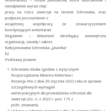
Wolontariusz – osoba pełnoletnia, która dobrowolnie i
nieodpłatnie wyrazi chęć
pracy na rzecz zwierząt na terenie Schroniska, oraz
podpisze porozumienie o
wzajemnej współpracy ze stowarzyszeniem
koordynującym wolontariat.
Regulamin – dokument określający wewnętrzna
organizację, zasady i zakres
funkcjonowania Schroniska „Jasionka”.
§2
Podstawy prawne
Schronisko działa zgodnie z wytycznymi
Rozporządzenia Ministra Rolnictwa i
Rozwoju Wsi z dnia 20 stycznia 2022 roku w sprawie
szczegółowych wymagań
weterynaryjnych dla prowadzenia schronisk dla
zwierząt (Dz. U. z 2022 r. poz. 175 z
późn. zmianami).
Ustawa o ochronie zwierząt z dnia 21 sierpnia 1997 r. (