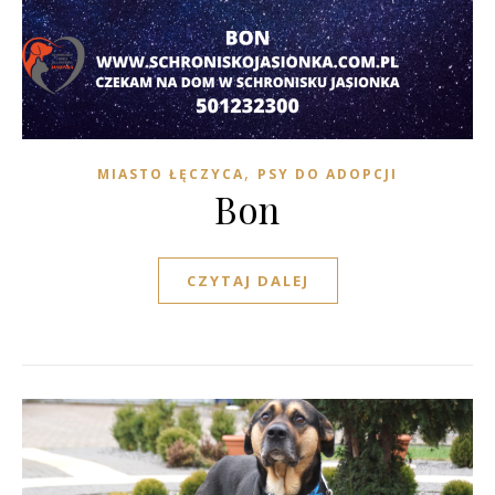
,
MIASTO ŁĘCZYCA
PSY DO ADOPCJI
Bon
CZYTAJ DALEJ