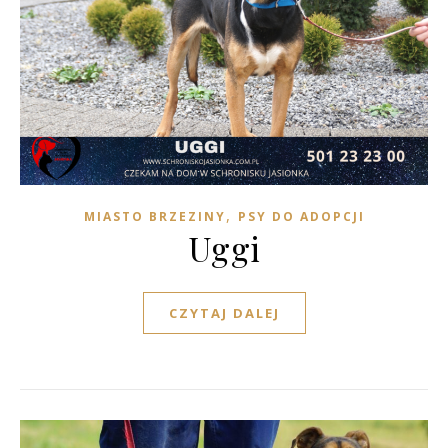
,
MIASTO BRZEZINY
PSY DO ADOPCJI
Uggi
CZYTAJ DALEJ