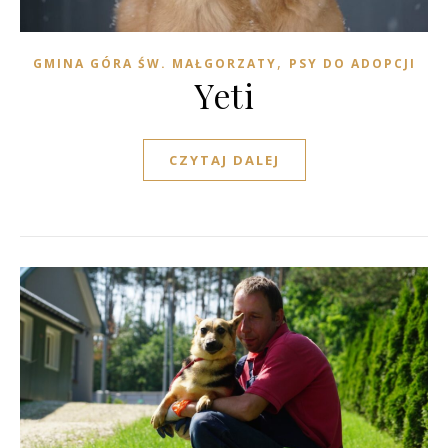
,
GMINA GÓRA ŚW. MAŁGORZATY
PSY DO ADOPCJI
Yeti
CZYTAJ DALEJ