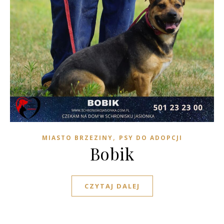
,
MIASTO BRZEZINY
PSY DO ADOPCJI
Bobik
CZYTAJ DALEJ