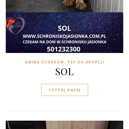
,
GMINA OZORKÓW
PSY DO ADOPCJI
SOL
CZYTAJ DALEJ