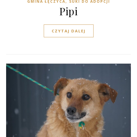
,
GMINA ŁĘCZYCA
SUKI DO ADOPCJI
Pipi
CZYTAJ DALEJ