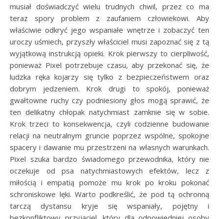
musiał doświadczyć wielu trudnych chwil, przez co ma
teraz spory problem z zaufaniem człowiekowi. Aby
właściwie odkryć jego wspaniałe wnętrze i zobaczyć ten
uroczy uśmiech, przyszły właściciel musi zapoznać się z tą
wyjątkową instrukcją opieki. Krok pierwszy to cierpliwość,
ponieważ Pixel potrzebuje czasu, aby przekonać się, że
ludzka ręka kojarzy się tylko z bezpieczeństwem oraz
dobrym jedzeniem. Krok drugi to spokój, ponieważ
gwałtowne ruchy czy podniesiony głos mogą sprawić, że
ten delikatny chłopak natychmiast zamknie się w sobie.
Krok trzeci to konsekwencja, czyli codzienne budowanie
relacji na neutralnym gruncie poprzez wspólne, spokojne
spacery i dawanie mu przestrzeni na własnych warunkach.
Pixel szuka bardzo świadomego przewodnika, który nie
oczekuje od psa natychmiastowych efektów, lecz z
miłością i empatią pomoże mu krok po kroku pokonać
schroniskowe lęki. Warto podkreślić, że pod tą ochronną
tarczą dystansu kryje się wspaniały, pojętny i
bezkonfliktowy przyjaciel, który dla odpowiedniej osoby